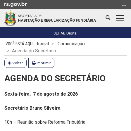
Ir
para
SECRETARIA DE
o
Abrir
Alter
HABITAÇÃO E REGULARIZAÇÃO FUNDIÁRIA
conteúdo
a
a
Ir
busca
nave
SEHAB Digital
para
Início
Inicial
Comunicação
o
do
Agenda do Secretário
menu
conteúdo
Ir
Voltar
Imprimir
para
a
AGENDA DO SECRETÁRIO
busca
Sexta-feira, 7 de agost
o
de 2026
Secretário Bruno Silveira
10h - Reunião sobre Reforma Tributária